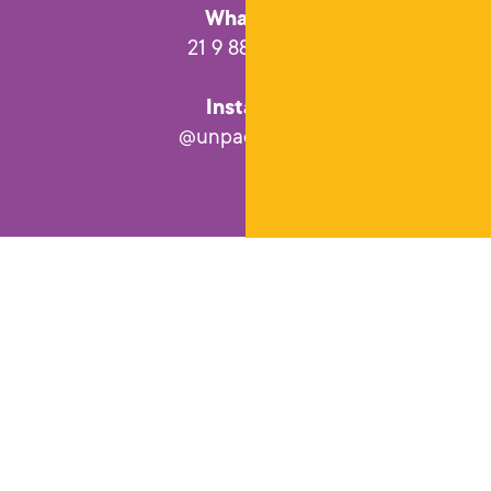
WhatsApp
21 9 8833.9944
Instagram
@unpack_design