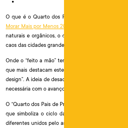
O que é o Quarto dos Pais de Primeira Viagem? Ne
Morar Mais por Menos 2015
, “Handmade is the new 
naturais e orgânicos, o quarto tem o objetivo de 
caos das cidades grandes.
Onde o “feito a mão” tem ganhado cada vez mais
que mais destacam este conceito são aquelas que
design”. A ideia de desacelerar um pouco e imprimi
necessária com o avanço das tecnologias.
O “Quarto dos Pais de Primeira Viagem” é pensado
que simboliza o ciclo da vida. Ela, apaixonada p
diferentes unidos pelo amor. Destaca-se também na