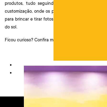
produtos, tudo seguindo uma linha orgânica nat
customização, onde os pequenos podem personaliz
para brincar e tirar fotos, com a pintura artística
do sol.
Ficou curioso? Confira mais sobre o
projeto
nas ima