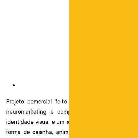
Projeto comercial feito para loja 4 Kid’s no 
neuromarketing e comportamento do consumido
identidade visual e um
storytelling
seguindo o masco
forma de casinha, animais em 3D, totens com tex