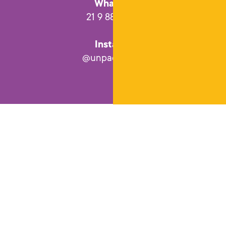
WhatsApp
21 9 8833.9944
Instagram
@unpack_design